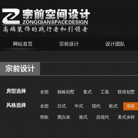
网站首页
宗前设计
设计团队
宗前设计
房型选择
全部
独栋别墅
复式
工装
联排别墅
风格选择
全部
日式
中式
现代
欧式
混搭
简欧
黑白灰
港式
后现代
美式乡村