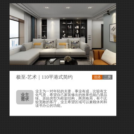
极至-艺术｜110平港式简约
混搭
二房
业主为一对年轻的夫妻，事业有成，比较有文
业主
化气质，希望自己家装修出的效果也能凸显品
味。原始房型为框架结构，两房格局，有个比
需求
较宽敞的客厅，业主希望区域可以兼顾休闲和
读书办公的功能。