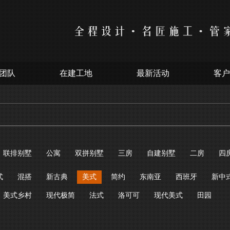
团队
在建工地
最新活动
客户
联排别墅
公寓
双拼别墅
三房
自建别墅
二房
四
式
混搭
新古典
美式
简约
东南亚
西班牙
新中
美式乡村
现代极简
法式
洛可可
现代美式
田园