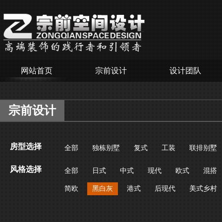
网站首页
宗前设计
设计团队
宗前设计
房型选择
全部
独栋别墅
复式
工装
联排别墅
风格选择
全部
日式
中式
现代
欧式
混搭
简欧
黑白灰
港式
后现代
美式乡村